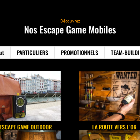
Découvrez
Nos Escape Game Mobiles
ut
PARTICULIERS
PROMOTIONNELS
TEAM-BUILD
ESCAPE GAME OUTDOOR
LA ROUTE VERS L’OR