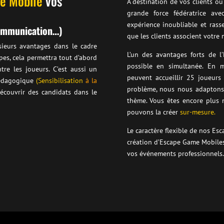
e Mobile
vos
A destination de vos clients o
grande force fédératrice av
expérience inoubliable et rass
communication…)
que les clients associent votre
sieurs avantages dans le cadre
L’un des avantages forts de l
ipes, cela permettra tout d’abord
possible en simultanée. En 
re les joueurs. C’est aussi un
peuvent accueillir 25 joueur
pédagogique
(
Sensibilisation
à la
problème, nous nous adaptons 
écouvrir des candidats dans le
thème. Vous êtes encore plus 
pouvons la créer
sur-mesure.
Le caractère flexible de nos Es
création d’Escape Game Mobiles 
vos événements professionnels.