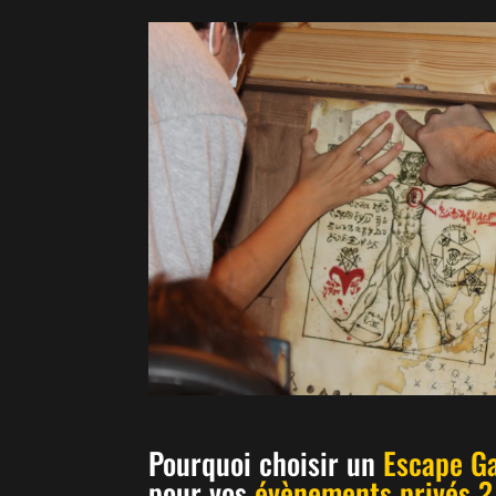
Pourquoi choisir
un
Escape G
pour
vos
évènements privés ?