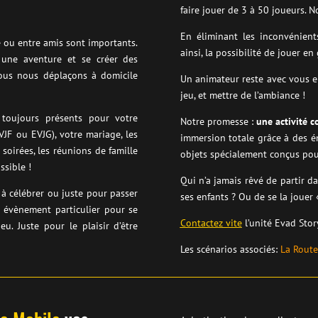
faire jouer de 3 à 50 joueurs. N
En éliminant les inconvénient
e ou entre amis sont importants.
ainsi, la possibilité de jouer e
 une aventure et se créer des
ous nous déplaçons à domicile
Un animateur reste avec vous 
jeu, et mettre de l’ambiance !
toujours présents pour votre
Notre promesse :
une activité 
JF ou EVJG), votre mariage, les
immersion totale grâce à des én
 soirées, les réunions de famille
objets spécialement conçus pou
ssible !
Qui n’a jamais rêvé de partir 
à célébrer ou juste pour passer
ses enfants ? Ou de se la jouer 
 évènement particulier pour se
Contactez
vite
l’unité Evad Stor
u. Juste pour le plaisir d’être
Les scénarios associés:
La Route 