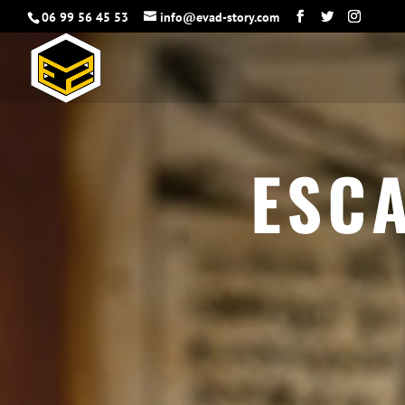
06 99 56 45 53
info@evad-story.com
ESC