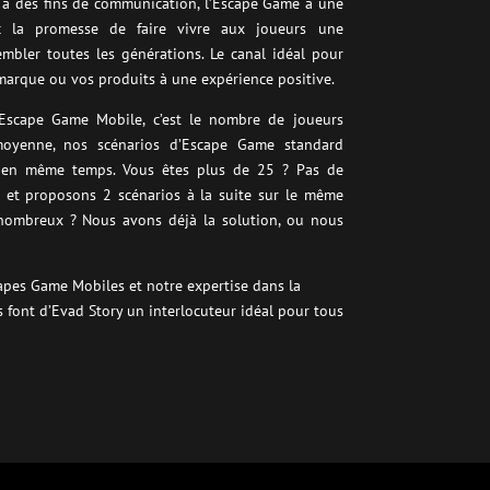
u à des fins de communication, l’Escape Game à une
ec la promesse de faire vivre aux joueurs une
embler toutes les générations. Le canal idéal pour
 marque ou vos produits à une expérience positive.
’Escape Game Mobile, c’est le nombre de joueurs
moyenne, nos scénarios d’Escape Game standard
s en même temps. Vous êtes plus de 25 ? Pas de
et proposons 2 scénarios à la suite sur le même
nombreux ? Nous avons déjà la solution, ou nous
capes Game Mobiles et notre expertise dans la
font d’Evad Story un interlocuteur idéal pour tous